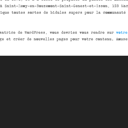
à Saint-Remy-en-Bouzemont-Saint-Genest-et-Isson, 123 Mac
ique toutes sortes de bidules supers pour la communauté
isatrice de WordPress, vous devriez vous rendre sur
votre
ge et créer de nouvelles pages pour votre contenu. Amuse