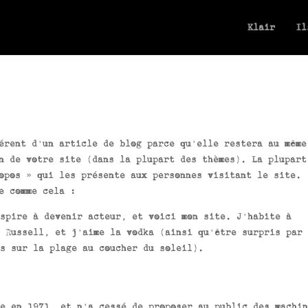
Klair
Il
érent d’un article de blog parce qu’elle restera au même
n de votre site (dans la plupart des thèmes). La plupart
opos » qui les présente aux personnes visitant le site.
e comme cela :
spire à devenir acteur, et voici mon site. J’habite à
 Russell, et j’aime la vodka (ainsi qu’être surpris par 
s sur la plage au coucher du soleil).
e en 1971, et n’a cessé de proposer au public des machin