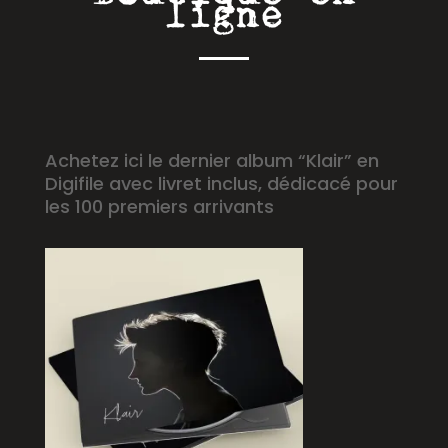
ligne
Achetez ici le dernier album “Klair” en
Digifile avec livret inclus, dédicacé pour
les 100 premiers arrivants