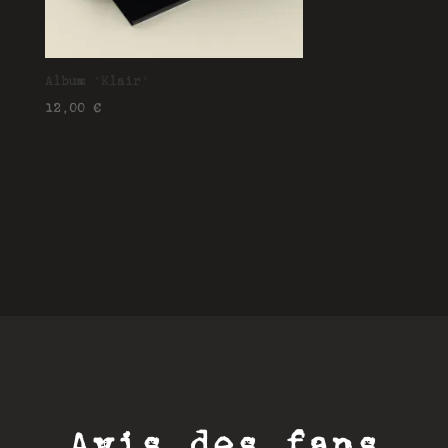
Album “Klair”
12,00
€
Avis des fans