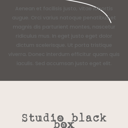
Aenean et facilisis justo, vitae lobortis
augue. Orci varius natoque penatibus et
magnis dis parturient montes, nascetur
ridiculus mus. In eget justo eget dolor
dictum scelerisque. Ut porta tristique
viverra. Donec interdum efficitur quam quis
iaculis. Sed accumsan justo eget elit.
Studio black
box