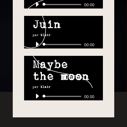
Lecteur
00:00
audio
Juin
par
Klair
Lecteur
00:00
audio
Maybe
the moon
par
Klair
Lecteur
00:00
audio